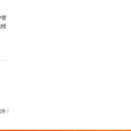
钟管
店经
优势！